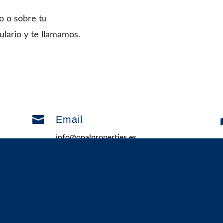
co o sobre tu
ulario y te llamamos.

Email
info@opalproperties.es