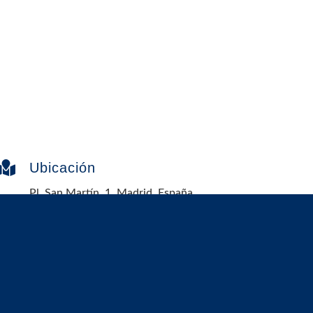

Ubicación
Pl. San Martín, 1, Madrid, España