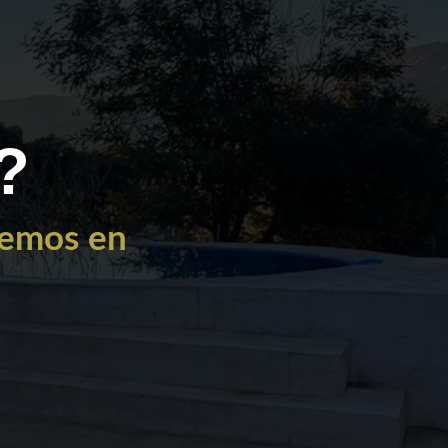
?
remos en